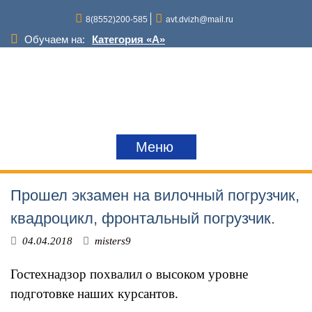
Перейти
8(8552)200-585
avt.dvizh@mail.ru
к
содержимому
Обучаем на:
Категория «A»
Категория «D»
Категория «С»
Категория «В»
Категория «Е»
Снегоходы и квадроциклы
Краны,грузоподъемные механизмы
Меню
Трактора
Прошел экзамен на вилочный погрузчик,
квадроцикл, фронтальный погрузчик.
04.04.2018
misters9
Гостехнадзор похвалил о высоком уровне
подготовке наших курсантов.