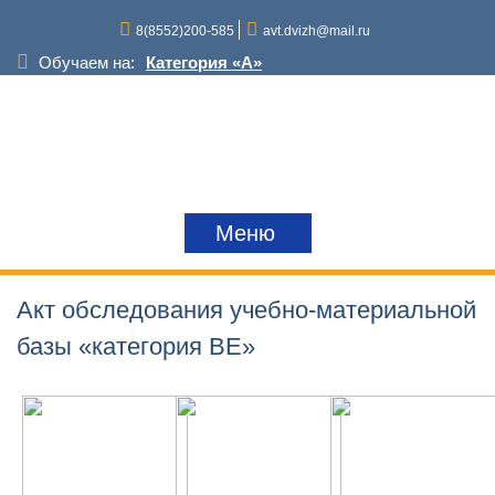
Перейти
8(8552)200-585
avt.dvizh@mail.ru
к
содержимому
Обучаем на:
Категория «A»
Категория «D»
Категория «С»
Категория «В»
Категория «Е»
Снегоходы и квадроциклы
Краны,грузоподъемные механизмы
Меню
Трактора
Акт обследования учебно-материальной
базы «категория ВЕ»