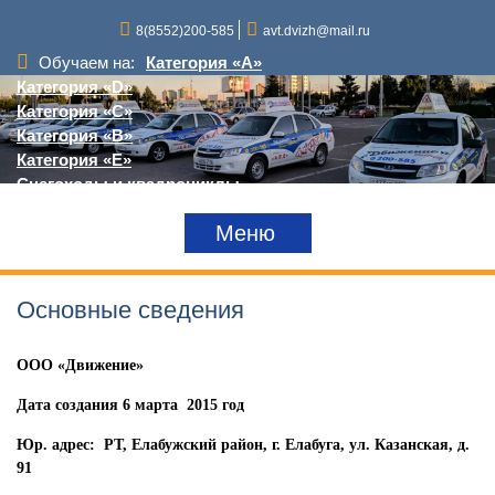
Перейти
8(8552)200-585
avt.dvizh@mail.ru
к
содержимому
Обучаем на:
Категория «A»
Категория «D»
Категория «С»
Категория «В»
Категория «Е»
Снегоходы и квадроциклы
Краны,грузоподъемные механизмы
Меню
Трактора
Основные сведения
ООО «Движение»
Дата создания 6 марта 2015 год
Юр. адрес: РТ, Елабужский район, г. Елабуга, ул. Казанская, д.
91