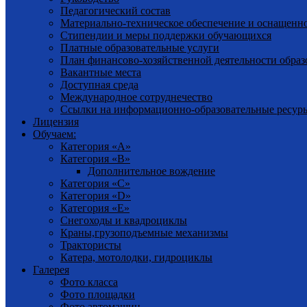
Педагогический состав
Материально-техническое обеспечение и оснащенн
Стипендии и меры поддержки обучающихся
Платные образовательные услуги
План финансово-хозяйственной деятельности образ
Вакантные места
Доступная среда
Международное сотруднечество
Ссылки на информационно-образовательные ресур
Лицензия
Обучаем:
Категория «А»
Категория «В»
Дополнительное вождение
Категория «С»
Категория «D»
Категория «Е»
Снегоходы и квадроциклы
Краны,грузоподъемные механизмы
Трактористы
Катера, мотолодки, гидроциклы
Галерея
Фото класса
Фото площадки
Фото автомашин