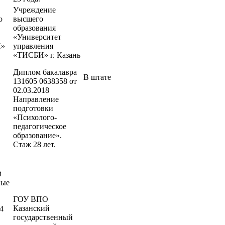
Учреждение
о
высшего
образования
«Университет
И»
управления
«ТИСБИ» г. Казань
Диплом бакалавра
В штате
131605 0638358 от
02.03.2018
Направление
подготовки
«Психолого-
педагогическое
образование».
Стаж 28 лет.
й
ные
ГОУ ВПО
Казанский
4
государственный