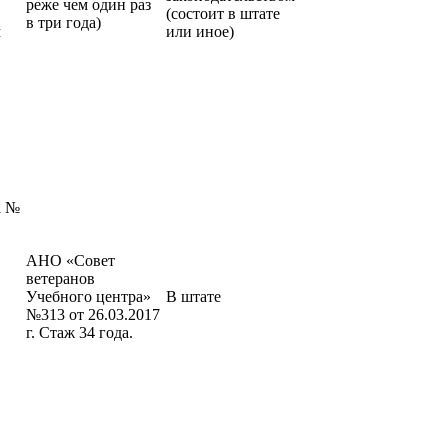
реже чем один раз
(состоит в штате
в три года)
м
или иное)
а №
АНО «Совет
ветеранов
Учебного центра»
В штате
№313 от 26.03.2017
г. Стаж 34 года.