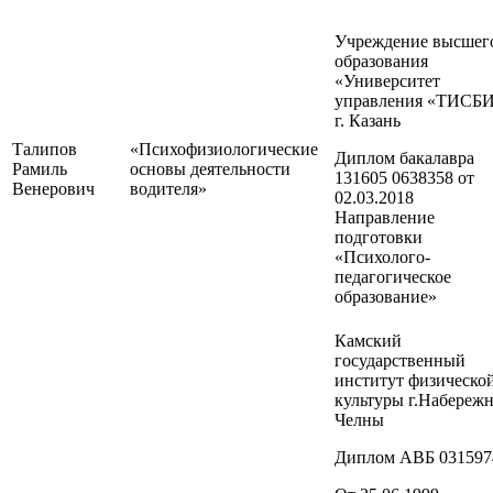
Учреждение высшег
образования
«Университет
управления «ТИСБ
г. Казань
Талипов
«Психофизиологические
Диплом бакалавра
Рамиль
основы деятельности
131605 0638358 от
Венерович
водителя»
02.03.2018
Направление
подготовки
«Психолого-
педагогическое
образование»
Камский
государственный
институт физическо
культуры г.Набереж
Челны
Диплом АВБ 031597