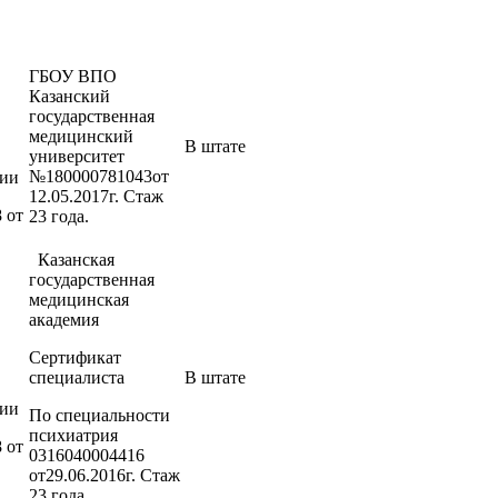
ГБОУ ВПО
Казанский
государственная
медицинский
В штате
университет
№180000781043от
ции
12.05.2017г. Стаж
 от
23 года.
Казанская
государственная
медицинская
академия
Сертификат
специалиста
В штате
ции
По специальности
психиатрия
 от
0316040004416
от29.06.2016г. Стаж
23 года.