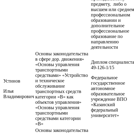
предмету, либо о
высшем или средне
профессиональном
образовании и
дополнительное
профессиональное
образование по
направлению
деятельности
Основы законодательства
в сфере дор. движения»
Диплом специалист
«Основы управления
49-126-1/15
транспортными
средствами» «Устройство
Федеральное
и техническое
Устинов
государственное
обслуживание
автономное
Илья
транспортных средств
образовательное
Владимирович
категории «В» как
учреждение ВПО
объектов управления»
«Казанский
«Основы управления
федеральный
транспортными
университет»
средствами категории
«В»
Основы законодательства