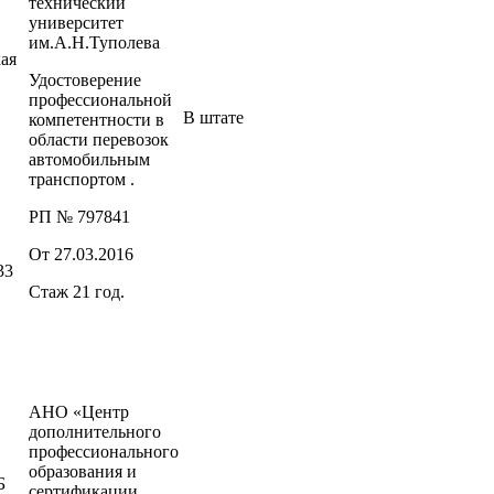
технический
университет
им.А.Н.Туполева
ая
Удостоверение
профессиональной
В штате
компетентности в
области перевозок
автомобильным
транспортом .
РП № 797841
От 27.03.2016
33
Стаж 21 год.
АНО «Центр
дополнительного
профессионального
образования и
Б
сертификации