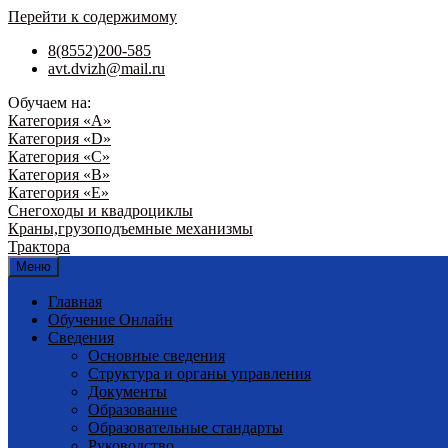
Перейти к содержимому
8(8552)200-585
avt.dvizh@mail.ru
Обучаем на:
Категория «A»
Категория «D»
Категория «С»
Категория «В»
Категория «Е»
Снегоходы и квадроциклы
Краны,грузоподъемные механизмы
Трактора
Меню
Главная
Обучение Онлайн
Сведения
Основные сведения
Структура и органы управления
Документы
Образование
Образовательные стандарты
Руководство