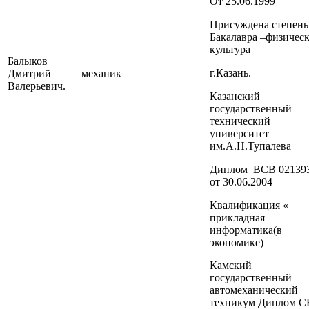
От 25.06.1999
Присуждена степень
Бакалавра –физическ
культура
Балыков
г.Казань.
Дмитрий
механик
Валерьевич.
Казанский
государственный
технический
университет
им.А.Н.Тупалева
Диплом ВСВ 02139
от 30.06.2004
Квалификация «
прикладная
информатика(в
экономике)
Камский
государственный
автомеханический
техникум Диплом С