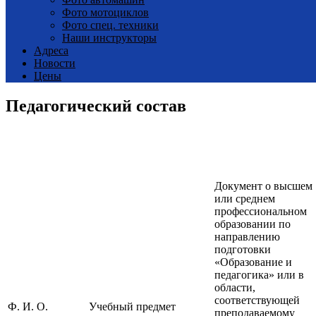
Фото мотоциклов
Фото спец. техники
Наши инструкторы
Адреса
Новости
Цены
Педагогический состав
Документ о высшем
или среднем
профессиональном
образовании по
направлению
подготовки
«Образование и
педагогика» или в
области,
соответствующей
Ф. И. О.
Учебный предмет
преподаваемому