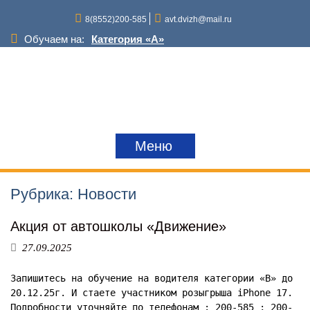
Перейти
8(8552)200-585
avt.dvizh@mail.ru
к
содержимому
Обучаем на:
Категория «A»
Категория «D»
Категория «С»
Категория «В»
Категория «Е»
Снегоходы и квадроциклы
Краны,грузоподъемные механизмы
Меню
Трактора
Рубрика:
Новости
Акция от автошколы «Движение»
27.09.2025
Запишитесь на обучение на водителя категории «В» до
20.12.25г. И стаете участником розыгрыша iPhone 17.
Подробности уточняйте по телефонам : 200-585 ; 200-