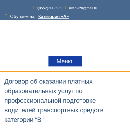
Перейти
8(8552)200-585
avt.dvizh@mail.ru
к
содержимому
Обучаем на:
Категория «A»
Категория «D»
Категория «С»
Категория «В»
Категория «Е»
Снегоходы и квадроциклы
Краны,грузоподъемные механизмы
Меню
Трактора
Договор об оказании платных
образовательных услуг по
профессиональной подготовке
водителей транспортных средств
категории “В”