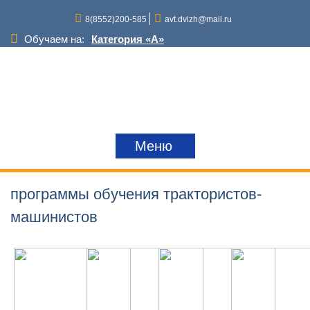
Перейти
8(8552)200-585
avt.dvizh@mail.ru
к
содержимому
Обучаем на:
Категория «A»
Категория «D»
Категория «С»
Категория «В»
Категория «Е»
Снегоходы и квадроциклы
Краны,грузоподъемные механизмы
Меню
Трактора
программы обучения трактористов-
машинистов